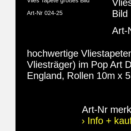
Vlies Tapete großes Bild
Vlie
Bild
Art-Nr 024-25
Art-
hochwertige Vliestapete
Vliesträger) im Pop Art 
England, Rollen 10m x 
Art-Nr mer
› Info + kau