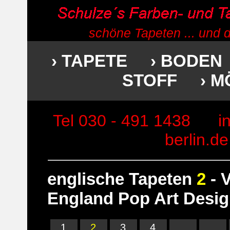
schöne Tapeten ... und 
› TAPETE
› BODEN
STOFF
› 
Tel 030 - 491 1438
i
berlin.de
englische Tapeten
2
- 
England Pop Art Desi
1
2
3
4