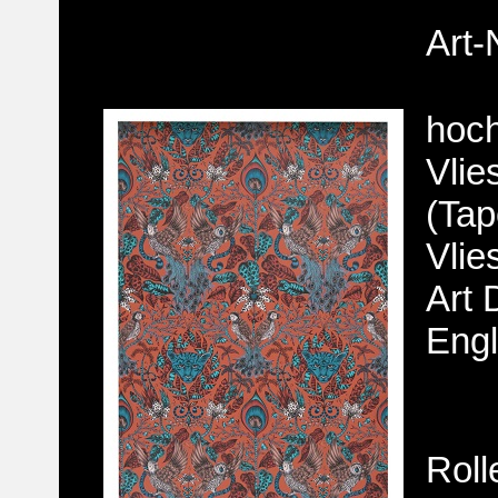
Art-
hoch
Vlie
(Tap
Vlie
Art 
Eng
Roll